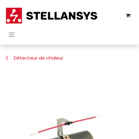
Se rendre au contenu
Détecteur de chaleur